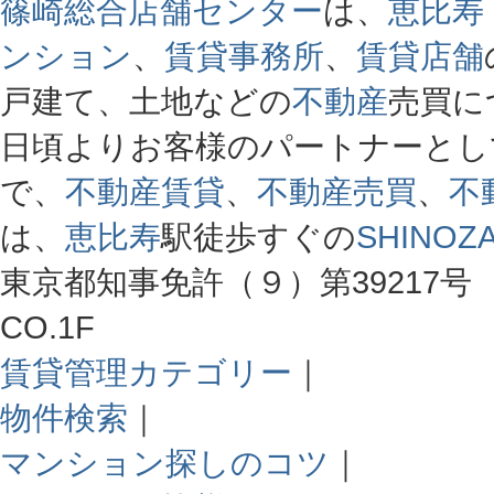
篠崎総合店舗センター
は、
恵比寿
ンション
、
賃貸事務所
、
賃貸店舗
戸建て、土地などの
不動産
売買に
日頃よりお客様のパートナーとし
で、
不動産賃貸
、
不動産売買
、
不
は、
恵比寿
駅徒歩すぐの
SHINOZA
東京都知事免許（９）第39217号 
CO.1F
賃貸管理カテゴリー
｜
物件検索
｜
マンション探しのコツ
｜