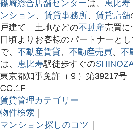
篠崎総合店舗センター
は、
恵比寿
ンション
、
賃貸事務所
、
賃貸店舗
戸建て、土地などの
不動産
売買に
日頃よりお客様のパートナーとし
で、
不動産賃貸
、
不動産売買
、
不
は、
恵比寿
駅徒歩すぐの
SHINOZA
東京都知事免許（９）第39217号 
CO.1F
賃貸管理カテゴリー
｜
物件検索
｜
マンション探しのコツ
｜