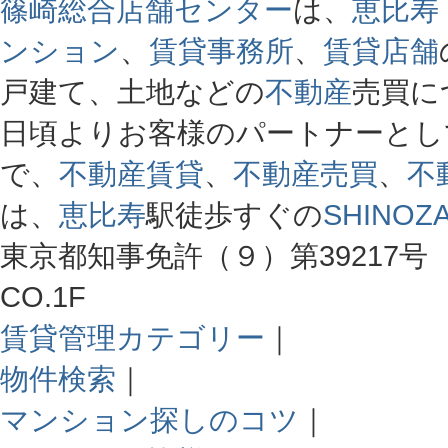
篠崎総合店舗センター
は、
恵比寿
ンション
、
賃貸事務所
、
賃貸店舗
戸建て、土地などの
不動産
売買に
日頃よりお客様のパートナーとし
で、
不動産賃貸
、
不動産売買
、
不
は、
恵比寿
駅徒歩すぐの
SHINOZA
東京都知事免許（９）第39217号 
CO.1F
賃貸管理カテゴリー
｜
物件検索
｜
マンション探しのコツ
｜