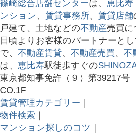
篠崎総合店舗センター
は、
恵比寿
ンション
、
賃貸事務所
、
賃貸店舗
戸建て、土地などの
不動産
売買に
日頃よりお客様のパートナーとし
で、
不動産賃貸
、
不動産売買
、
不
は、
恵比寿
駅徒歩すぐの
SHINOZA
東京都知事免許（９）第39217号 
CO.1F
賃貸管理カテゴリー
｜
物件検索
｜
マンション探しのコツ
｜