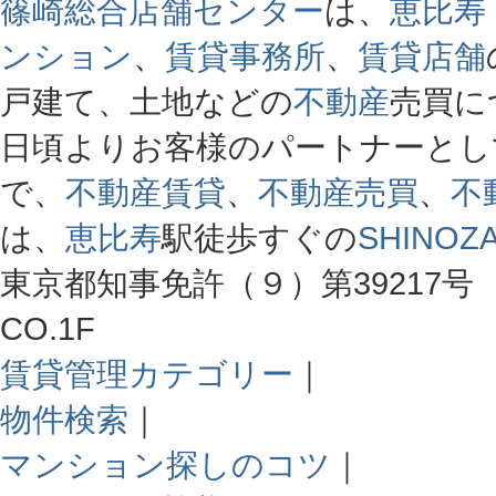
篠崎総合店舗センター
は、
恵比寿
ンション
、
賃貸事務所
、
賃貸店舗
戸建て、土地などの
不動産
売買に
日頃よりお客様のパートナーとし
で、
不動産賃貸
、
不動産売買
、
不
は、
恵比寿
駅徒歩すぐの
SHINOZA
東京都知事免許（９）第39217号 
CO.1F
賃貸管理カテゴリー
｜
物件検索
｜
マンション探しのコツ
｜