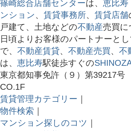
篠崎総合店舗センター
は、
恵比寿
ンション
、
賃貸事務所
、
賃貸店舗
戸建て、土地などの
不動産
売買に
日頃よりお客様のパートナーとし
で、
不動産賃貸
、
不動産売買
、
不
は、
恵比寿
駅徒歩すぐの
SHINOZA
東京都知事免許（９）第39217号 
CO.1F
賃貸管理カテゴリー
｜
物件検索
｜
マンション探しのコツ
｜