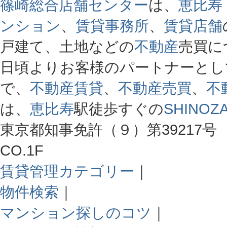
篠崎総合店舗センター
は、
恵比寿
ンション
、
賃貸事務所
、
賃貸店舗
戸建て、土地などの
不動産
売買に
日頃よりお客様のパートナーとし
で、
不動産賃貸
、
不動産売買
、
不
は、
恵比寿
駅徒歩すぐの
SHINOZA
東京都知事免許（９）第39217号 
CO.1F
賃貸管理カテゴリー
｜
物件検索
｜
マンション探しのコツ
｜