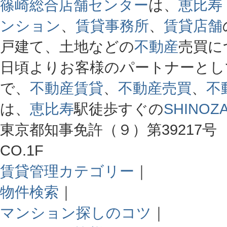
篠崎総合店舗センター
は、
恵比寿
ンション
、
賃貸事務所
、
賃貸店舗
戸建て、土地などの
不動産
売買に
日頃よりお客様のパートナーとし
で、
不動産賃貸
、
不動産売買
、
不
は、
恵比寿
駅徒歩すぐの
SHINOZA
東京都知事免許（９）第39217号 
CO.1F
賃貸管理カテゴリー
｜
物件検索
｜
マンション探しのコツ
｜