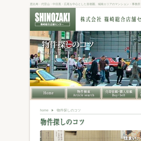
恵比寿・代官山・中目黒・広尾を中心とした首都圏、城南エリアのマンション・事務所・店
・賃貸（住居）検索ページ
・賃貸（店舗）検索ページ
・賃貸（事務所・倉庫）検索
・賃貸（駐車場）検索ページ
・売買（マンション）検索ペ
・売買（一戸建て）検索ペー
・売買（土地）検索ページ
・売買（事業用一棟）検索ペ
ページ
ージ
ジ
ージ
home
物件探しのコツ