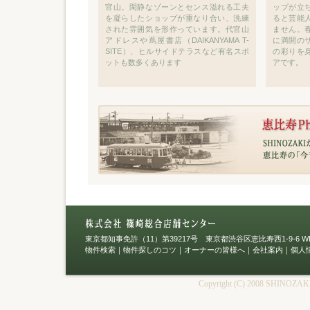
官山。閑静なゾーンとセンス溢れる工夫
ップが立
を凝らしたショップが重なり合い、洗練
ると芸能
された雰囲気を形作っています。代官山
ません。
アドレスや蔦屋書店（DAIKANYAMA T-
に満開の
SITE）、ヒルサイドテラスなど有名スポ
の彩りを
ットも数多くあります
アです。
東京都知事免許（11）第39217号 東京都渋谷区恵比寿西1-9-6 WES
物件検索
｜
物件探しのコツ
｜
オーナーの皆様へ
｜
会社案内
｜
個人
Copyright (C) 2008 SHINOZAKI Int