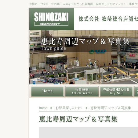
恵比寿・代官山・中目黒・広尾を中心とした首都圏、城南エリアのマンション・事務所・店
・賃貸（住居）検索ページ
・賃貸（店舗）検索ページ
・賃貸（事務所・倉庫）検索
・賃貸（駐車場）検索ページ
・売買（マンション）検索ペ
・売買（一戸建て）検索ペー
・売買（土地）検索ページ
・売買（事業用一棟）検索ペ
ページ
ージ
ジ
ージ
home
お部屋探しのコツ
恵比寿周辺マップ＆写真集