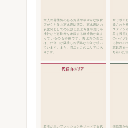
大人の雰囲気のあるお店や華やかな飲食
サッポロ
店が立ち並ぶ恵比寿駅西口。恵比寿駅の
発された
表玄関としての役割と恵比寿像や恵比寿
スティン
神社など恵比寿を象徴する建造物が集ま
星を獲得
っているのも特徴です。恵比寿の西に
のハイグ
は、代官山が隣接しお洒落な街並が続い
る憧れの
ています。また、当店もこのエリアにあ
恵比寿を
ります。
ち着いた
若者が集いファッションをリードする代
個性豊か